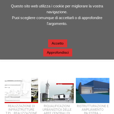
Questo sito web utilizza i cookie per migliorare la vostra
SORAMEL GASPARINI
navigazione.
Puoi scegliere comunque di accettarli o di approfondire
ARCHITETTI
l'argomento.
Accetto
CONCORSI
Approfondisci
REALIZZAZIONE DI
RIQUALIFICAZIONI
RISTRUTTURAZIONE E
INFRASTRUTTURE
URBANISTICA DELLE
AMPLIAMENTO
T.P.L.: REALIZZAZIONE
AREE CENTRALI DI
PALESTRA –