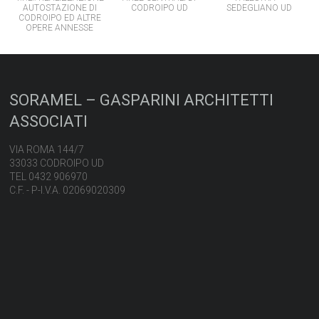
AUTOSTAZIONE DI
CODROIPO UD
SEDEGLIANO UD
CODROIPO ED ALTRE
OPERE ANNESSE
SORAMEL – GASPARINI ARCHITETTI
ASSOCIATI
VIA ROMA 144/7
33033 CODROIPO UD
TEL 0432 906970
C.F. - P-I.V.A. 02069020309