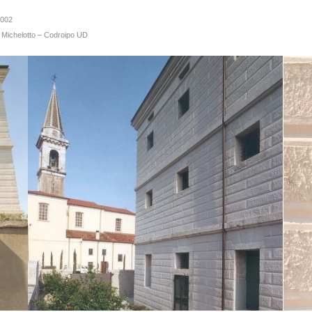
2002
o Michelotto – Codroipo UD