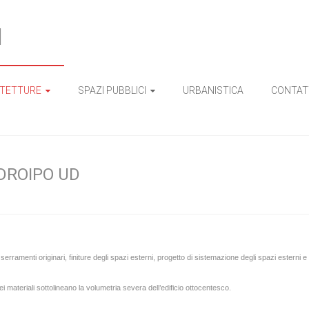
I
ITETTURE
SPAZI PUBBLICI
URBANISTICA
CONTAT
DROIPO UD
rramenti originari, finiture degli spazi esterni, progetto di sistemazione degli spazi esterni e a
i materiali sottolineano la volumetria severa dell’edificio ottocentesco.