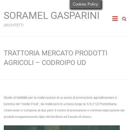
Cookies Policy
SORAMEL GASPARINI
ARCHITETTI
TRATTORIA MERCATO PRODOTTI
AGRICOLI – CODROIPO UD
Studio di fattibilità per la realizzazione di un punto di promozione agroalimentare e
turistica del “medio Friuli”, da realizzarsi in un’area lungo la S.S.n°13 Pontebbana.
L’intervento si compone di due parti: il centro di promozione e commercializzazione dei
prodotti enogastronomici tipici del territorio ed il punto di ristoro.