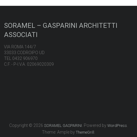
SORAMEL – GASPARINI ARCHITETTI
ASSOCIATI
VIA ROMA 144/7
33033 CODROIPO UD
TEL 0432 906970
C.F. - P-I.V.A. 02069020309
Copyright © 2026
. Powered by
.
SORAMEL GASPARINI
WordPress
Theme: Ample by
.
ThemeGrill