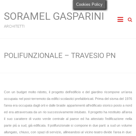
Cookies Policy
SORAMEL GASPARINI
ARCHITETTI
POLIFUNZIONALE – TRAVESIO PN
Con un budget molto ridotto, il progetto dell’edificio e del giardino ricompone un’area
occupata nel post-terremoto da edifici scolastici prefabbricati. Prima del sisma del 1976
l’area era occupata dagli orti e dalle braide appartenenti all’edificato storico posto a nord
ed era attraversata da un rio successivamente intubato. Il progetto ha restituito all’area
il suo carattere di vuoto verde centrale al paese ed ha attestato l’edificazione nella
parte più a sud, già edificata. Il polifunzionale si compone in due parti: a sud un volume
allungato, chiuso, con spazi di servizio, allineandosi al vicino teatro divide l’area in due: