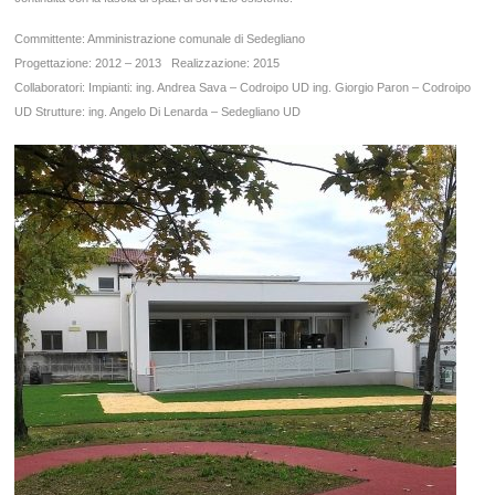
Committente: Amministrazione comunale di Sedegliano
Progettazione: 2012 – 2013
Realizzazione: 2015
Collaboratori:
Impianti: ing. Andrea Sava – Codroipo UD
ing. Giorgio Paron – Codroipo
UD
Strutture: ing. Angelo Di Lenarda – Sedegliano UD