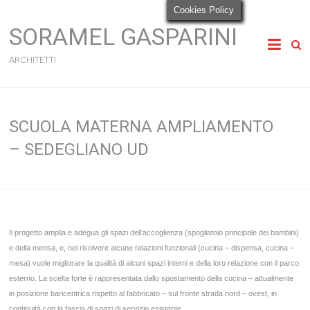
Cookies Policy
SORAMEL GASPARINI
ARCHITETTI
SCUOLA MATERNA AMPLIAMENTO
– SEDEGLIANO UD
Il progetto amplia e adegua gli spazi dell’accoglienza (spogliatoio principale dei bambini)
e della mensa, e, nel risolvere alcune relazioni funzionali (cucina – dispensa, cucina –
mesa) vuole migliorare la qualità di alcuni spazi interni e della loro relazione con il parco
esterno. La scelta forte è rappresentata dallo spostamento della cucina – attualmente
in posizione baricentrica rispetto al fabbricato – sul fronte strada nord – ovest, in
continuità con la fascia di spazi di servizio esistente.