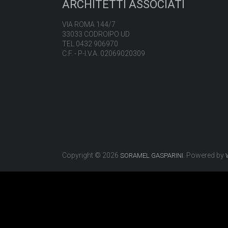
ARCHITETTI ASSOCIATI
VIA ROMA 144/7
33033 CODROIPO UD
TEL 0432 906970
C.F. - P-I.V.A. 02069020309
Copyright © 2026
. Powered by
SORAMEL GASPARINI