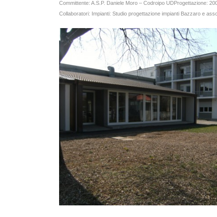
Committente: A.S.P. Daniele Moro – Codroipo UD
Progettazione: 20
Collaboratori:
Impianti: Studio progettazione impianti Bazzaro e as