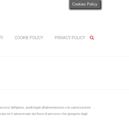
Cookies Policy
TI
COOKIE POLICY
PRIVACY POLICY
ercorsi dell’igiene, quelli legati all’alimentazione e la valorizzazione
bricato ed è attraversato dai flussi di percorso che giungono dagli