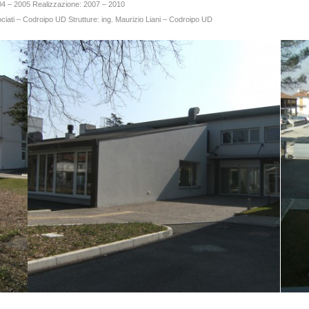
04 – 2005
Realizzazione: 2007 – 2010
sociati – Codroipo UD
Strutture: ing. Maurizio Liani – Codroipo UD