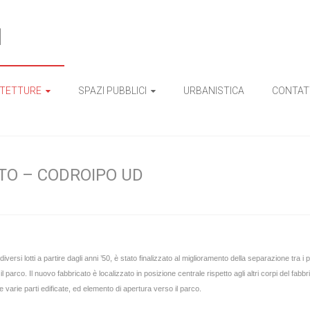
I
ITETTURE
SPAZI PUBBLICI
URBANISTICA
CONTAT
TO – CODROIPO UD
iversi lotti a partire dagli anni ’50, è stato finalizzato al miglioramento della separazione tra i p
l parco. Il nuovo fabbricato è localizzato in posizione centrale rispetto agli altri corpi del fab
e varie parti edificate, ed elemento di apertura verso il parco.