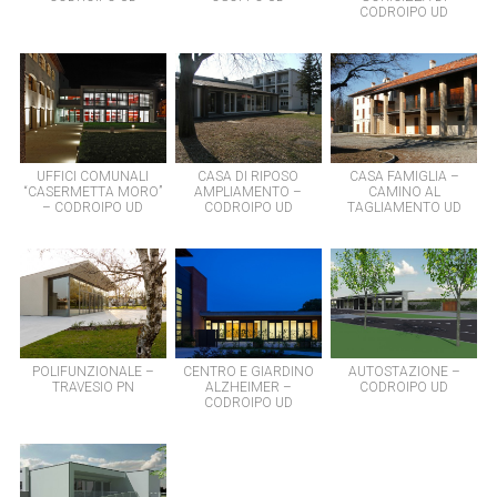
CODROIPO UD
UFFICI COMUNALI
CASA DI RIPOSO
CASA FAMIGLIA –
“CASERMETTA MORO”
AMPLIAMENTO –
CAMINO AL
– CODROIPO UD
CODROIPO UD
TAGLIAMENTO UD
POLIFUNZIONALE –
CENTRO E GIARDINO
AUTOSTAZIONE –
TRAVESIO PN
ALZHEIMER –
CODROIPO UD
CODROIPO UD