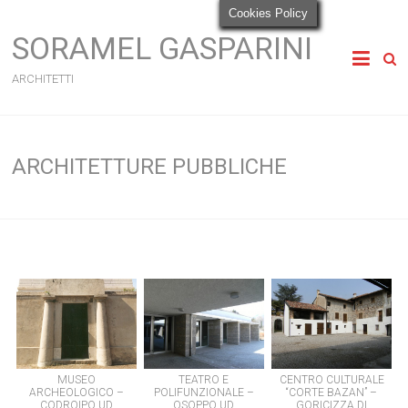
Cookies Policy
SORAMEL GASPARINI
ARCHITETTI
ARCHITETTURE PUBBLICHE
MUSEO
TEATRO E
CENTRO CULTURALE
ARCHEOLOGICO –
POLIFUNZIONALE –
“CORTE BAZAN” –
CODROIPO UD
OSOPPO UD
GORICIZZA DI